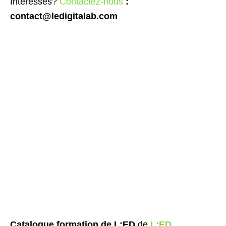
Intéressés?
Contactez-nous
:
contact@ledigitalab.com
Catalogue formation de L:ED
de
L:ED