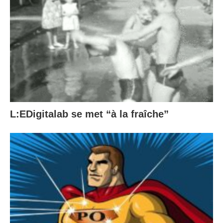
L:EDigitalab se met “à la fraîche”